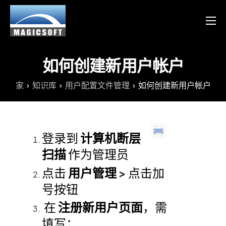
产品
服务
如何创建新用户帐户
博客
家
知识库
用户配置文件管理
如何创建新用户帐户
资源
Chinese
登录到
计算机断层
English
扫描
作为管理员
点击
用户管理
> 点击加
号按钮
在
注册新用户页面
，需
填写；