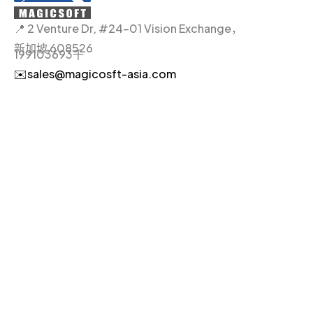
📍 2 Venture Dr, #24-01 Vision Exchange，
新加坡 608526
199103693千
✉️sales@magicosft-asia.com