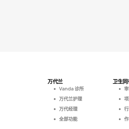
万代兰
卫生同
Vanda 诊所
审
万代兰护理
项
万代经理
行
全部功能
作