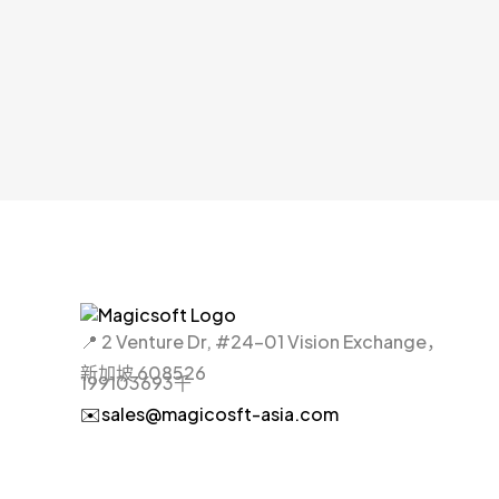
📍 2 Venture Dr, #24-01 Vision Exchange，
新加坡 608526
199103693千
✉️sales@magicosft-asia.com