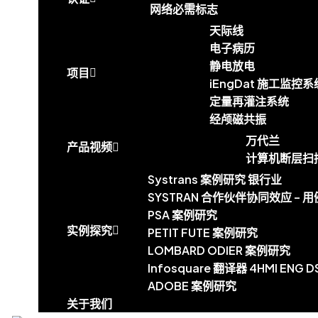
网络必需标志
天际线
电子病历
静电放电
项目
iEngDat 施工监控系
定量再灌注系统
经颅磁共振
资源
万代兰
产品视频
计算机断层扫
Systrans 案例研究 银行业
SYSTRAN 合作伙伴协同效应 – 用
PSA 案例研究
实例探究
PETIT FUTE 案例研究
LOMBARD ODIER 案例研究
Infosquare 翻译器 4HMI ENG D
ADOBE 案例研究
关于我们