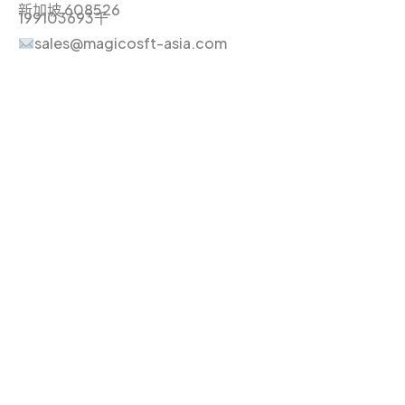
新加坡 608526
199103693千
sales@magicosft-asia.com