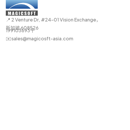
📍 2 Venture Dr, #24-01 Vision Exchange，
新加坡 608526
199103693千
✉️sales@magicosft-asia.com