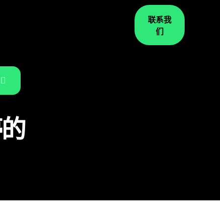
联系我
们
停的