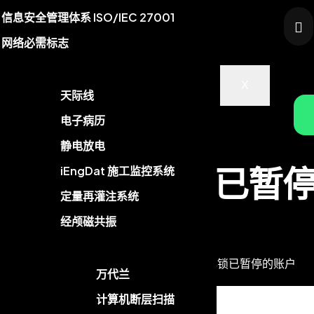
工作场所安全管理
信息安全管理体系 ISO/IEC 27001
诊所管理系统
网络必需标志
访客管理系统
X
飞行学校管理
软件定制
天际线
挖掘监测解决方案
软件开发
电子病历
先进的翻译解决方案
移动应用程序开发
静电放电
CRM 解决方案
求 OTP 来解锁已暂
物联网传感器集成
iEngDat 施工监控系统
ERP Implementation Services
定量再灌注系统
账户
经颅磁共振
家
知识库
管理模块
请求 OTP 来解锁已暂停的账户
万代兰
计算机断层扫描