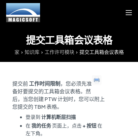
产品
服务
提交工具箱会议表格
博客
家
知识库
工作许可模块
提交工具箱会议表格
资源
Chinese
提交前
工作时间限制
，您必须先准
English
备好要提交的工具箱会议表格。然
后，当您创建 PTW 计划时，您可以附上
您提交的 TBM 表格。
登录到
计算机断层扫描
在
我的任务
页面上，点击
+ 按钮
在
左下角。