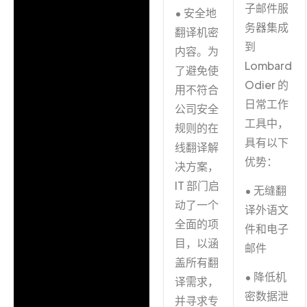
子邮件服
• 安全地
务器集成
翻译机密
到
内容。为
Lombard
了避免使
Odier 的
用不符合
日常工作
公司安全
工具中，
规则的在
具有以下
线翻译解
优势：
决方案，
IT 部门启
• 无缝翻
动了一个
译外语文
全面的项
件和电子
目，以涵
邮件
盖所有翻
• 降低机
译需求，
密数据泄
并寻求专