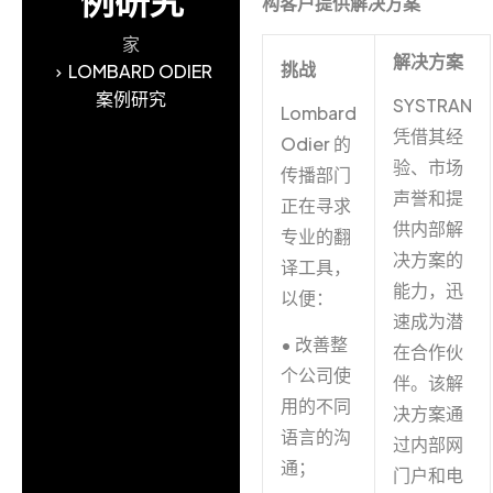
构客户提供解决方案
家
解决方案
挑战
LOMBARD ODIER
案例研究
SYSTRAN
Lombard
凭借其经
Odier 的
验、市场
传播部门
声誉和提
正在寻求
供内部解
专业的翻
决方案的
译工具，
能力，迅
以便：
速成为潜
• 改善整
在合作伙
个公司使
伴。该解
用的不同
决方案通
语言的沟
过内部网
通；
门户和电