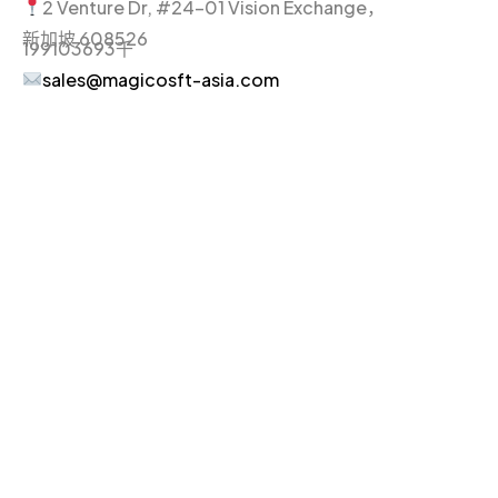
2 Venture Dr, #24-01 Vision Exchange，
新加坡 608526
199103693千
sales@magicosft-asia.com