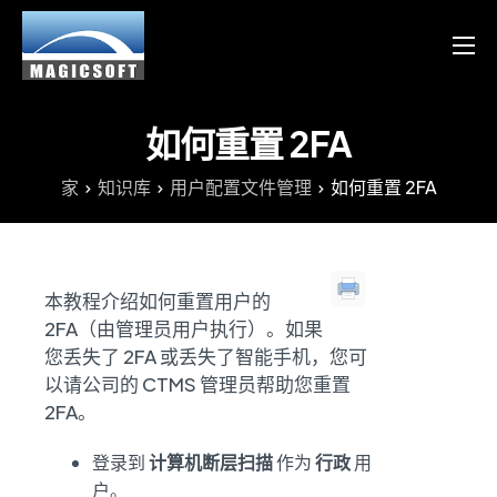
产品
服务
如何重置 2FA
博客
家
知识库
用户配置文件管理
如何重置 2FA
资源
Chinese
本教程介绍如何重置用户的
English
2FA（由管理员用户执行）。如果
您丢失了 2FA 或丢失了智能手机，您可
以请公司的 CTMS 管理员帮助您重置
2FA。
登录到
计算机断层扫描
作为
行政
用
户。