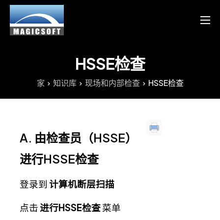
产品
服务
HSSE检查
博客
家
知识库
现场和内部检查
HSSE检查
资源
Chinese
A. 由检查员（HSSE）
English
进行HSSE检查
登录到
计算机断层扫描
点击
进行HSSE检查
菜单