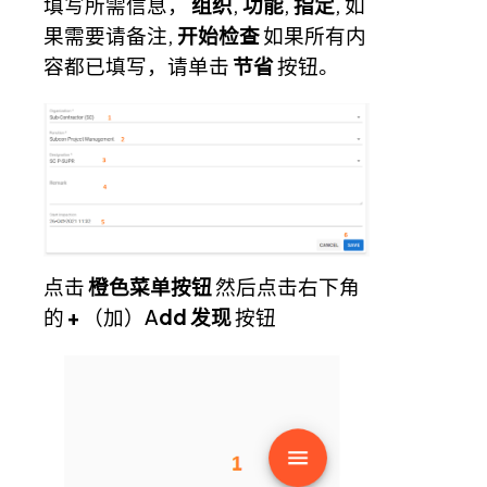
填写所需信息，
组织
,
功能
,
指定
, 如
果需要请备注,
开始检查
如果所有内
容都已填写，请单击
节省
按钮。
点击
橙色菜单按钮
然后点击右下角
的
+
（加）A
dd 发现
按钮