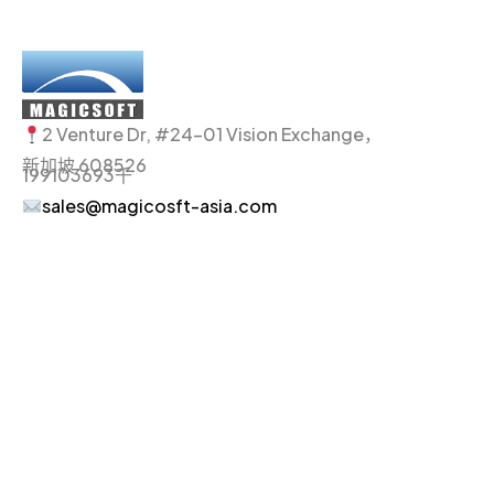
2 Venture Dr, #24-01 Vision Exchange，
新加坡 608526
199103693千
sales@magicosft-asia.com