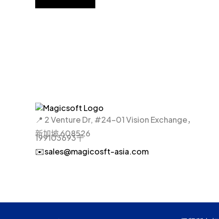
📍 2 Venture Dr, #24-01 Vision Exchange，
新加坡 608526
199103693千
✉️sales@magicosft-asia.com
© 2025 Magicsoft Asia Systems. 保留所