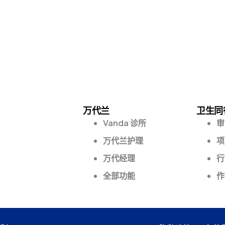
万代兰
卫生同
Vanda 诊所
审
万代兰护理
项
万代经理
行
全部功能
作
有权利。
隐私政策
条款