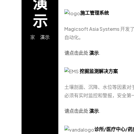
演
施工管理系统
示
Magicsoft Asia Sy
家
演示
自动化。
请点击此处
演示
.
挖掘监测解决方案
土壤剖面、沉降、水位等因素对
必须有实时监控和警报，安全第
请点击此处
演示
.
诊所/医疗中心/